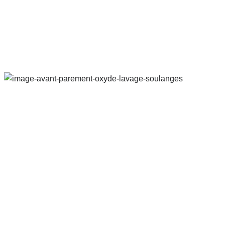
En nous engageant pour prendre soin de votre propriété,
vous investissez dans une journée de repos bien méritée et
sans tracas.